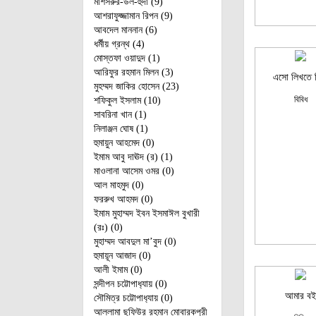
মাশসরুর-উল-হুদা (9)
আশরাফুজ্জামান রিপন (9)
আবদেল মাননান (6)
ধর্মীয় গ্রন্থ (4)
মোস্তফা ওয়াদুদ (1)
আরিফুর রহমান মিলন (3)
এসো লিখতে 
মুহম্মদ জাকির হোসেন (23)
বিবিধ
শফিকুল ইসলাম (10)
সাবরিনা খান (1)
নিলাঞ্জন ঘোষ (1)
হুমায়ুন আহমেদ (0)
ইমাম আবু দাঊদ (র) (1)
মাওলানা আসেম ওমর (0)
আল মাহমুদ (0)
ফররুখ আহমদ (0)
ইমাম মুহাম্মদ ইবন ইসমাঈল বুখারী
(রঃ) (0)
মুহাম্মদ আবদুল মা’বুদ (0)
হুমায়ূন আজাদ (0)
আলী ইমাম (0)
সন্দীপন চট্টোপাধ‌্যায় (0)
আমার বই
সৌমিত্র চট্টোপাধ‌্যায় (0)
আল্লামা ছফিউর রহমান মোবারকপুরী