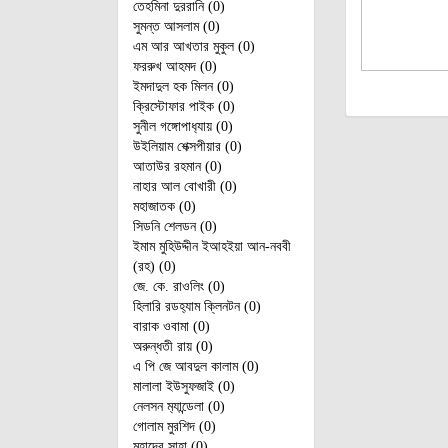
তেহমিনা দুররানি (0)
সুমন্ত আসলাম (0)
এম আর আখতার মুকুল (0)
ফররুখ আহমদ (0)
ইমদাদুল হক মিলন (0)
ক্রিস্টোফার পাইক (0)
সুনীল গঙ্গোপাধ‌্যায় (0)
উইলিয়াম শেক্সপীয়ার (0)
আতাউর রহমান (0)
নাহার আল বোখারী (0)
মহাজাতক (0)
সিডনি শেলডন (0)
ইমাম মুহিউদ্দীন ইআহইয়া আন-নববী
(রহ) (0)
জে. কে. রাওলিং (0)
হিলারি রডহ‌্যাম ক্লিনটন (0)
বারাক ওবামা (0)
অরুন্ধতী রায় (0)
এ পি জে আবদুল কালাম (0)
মালালা ইউসুফজাই (0)
নেলসন ম‌্যান্ডেলা (0)
গোলাম মুরশিদ (0)
মহাদেব সাহা (0)