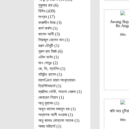
সুকুমার রায় (6)
বিবিধ (439)
সংগ্রহ (17)
Awang Baja
বদরুদ্দীন উমর (3)
Re.Ang
কার্ল মার্কস (1)
কাসেদ আলী (3)
বিবিধ
সিরাজুল হোসেন খান (1)
রঞ্জন চৌধুরী (1)
নূরুল হুদা মির্জা (6)
এমিল বার্নস (1)
মাও সেতুঙ (2)
জে, ভি, স্তালিন (1)
বার্ট্রান্ড রাসেল (1)
মহাপণ্ডিত রাহুল সাংকৃত্যায়ন
ত্রিপিটকাচার্য (1)
ম্যাক্সিম গোর্কি, পাবলো নেরুদা (1)
জেনারেল গিয়াপ (1)
আনু মুহাম্মদ (1)
আবুল কাসেম ফজলুল হক (1)
ঋষি আর চুটিয়ার
অধ্যাপক আলী নওয়াজ (1)
বিবিধ
আবু জাফর মোস্তফা সাদেক (1)
অজয় ভট্টাচার্য (1)