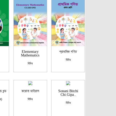
Elementary
প্রাথমিক গণিত
Mathematics
বিবিধ
বিবিধ
 খন্ড
করোনা ভাইরাস
Sonani Bitchi
Chi.Gipa..
র)
বিবিধ
বিবিধ