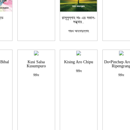
ুডে
রাসূলুল্লাহ সাঃ এর সকাল-
সন্ধ্যার..
শায়খ আহমাদুল্লাহ
Bibal
Kusi Salsa
Kising Aro Chipu
Do•Pinchep Ar
Kusumpuro
Ripengran
বিবিধ
বিবিধ
বিবিধ