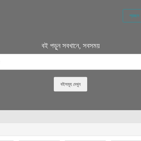
প্রচ্ছদ
বই পড়ুন সবখানে, সবসময়
বইসমূহ দেখুন