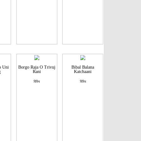
o Uni
Borgo Raja O Trivuj
Bibal Balana
g
Rani
Katchaani
বিবিধ
বিবিধ