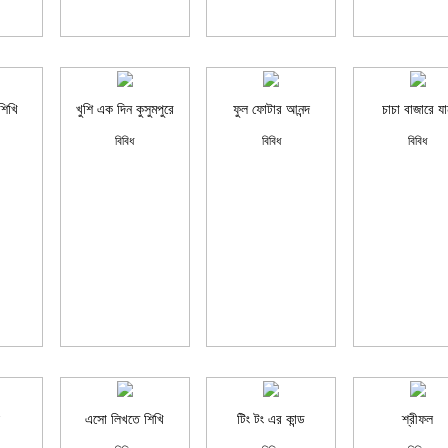
শিখি
খুশি এক দিন কুসুমপুরে
ফুল ফোটার আনন্দ
চাচা বাজারে য
বিবিধ
বিবিধ
বিবিধ
এসো লিখতে শিখি
টিং টং এর কান্ড
শ্রীফল