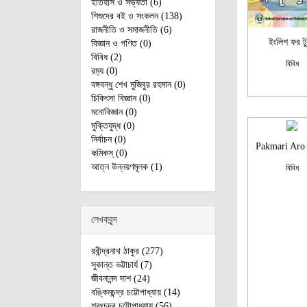
ইতিহাস ও সভ্যতা (6)
শিশুদের বই ও সংকলন (138)
রাজনীতি ও সমাজনীতি (6)
ইংলিশ ফর ট
বিজ্ঞান ও গণিত (0)
বিবিধ (2)
বিবিধ
রম‌্য (0)
বঙ্গবন্ধু শেখ মুজিবুর রহমান (0)
চিকিৎসা বিজ্ঞান (0)
মনোবিজ্ঞান (0)
মুক্তিযুদ্ধ (0)
নির্বাচন (0)
Pakmari Aro 
কমিকস্ (0)
আত্ন উন্নয়ণমূলক (1)
বিবিধ
লেখকবৃন্দ
রবীন্দ্রনাথ ঠাকুর (277)
সুকান্ত ভট্টাচার্য (7)
জীবনানন্দ দাশ (24)
বঙ্কিমচন্দ্র চট্টোপাধ্যায় (14)
শরৎচন্দ্র চট্টোপাধ্যায় (56)