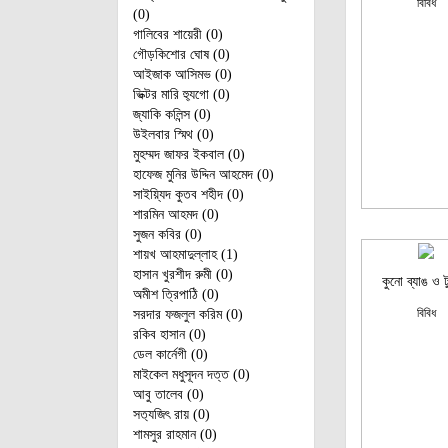
বিবিধ
(0)
গালিবের শায়েরী (0)
গৌড়কিশোর ঘোষ (0)
আইজাক আসিমভ (0)
ভিক্টর মারি হ‌্যুগো (0)
জ্যাকি কলিন্স (0)
উইলবার স্মিথ (0)
মুহম্মদ জাফর ইকবাল (0)
হাফেজ মুনির উদ্দিন আহমেদ (0)
সাইয়্যিদ কুতব শহীদ (0)
শারমিন আহমদ (0)
সুজন কবির (0)
শায়খ আহমাদুল্লাহ (1)
হাসান খুরশীদ রুমী (0)
কুনো ব্যাঙ ও ‍ট
অমীশ ত্রিপাঠি (0)
বিবিধ
সরদার ফজলুল করিম (0)
রকিব হাসান (0)
ডেল কার্নেগী (0)
মাইকেল মধুসূদন দত্ত (0)
আবু তালেব (0)
সত‌্যজিৎ রায় (0)
শামসুর রাহমান (0)