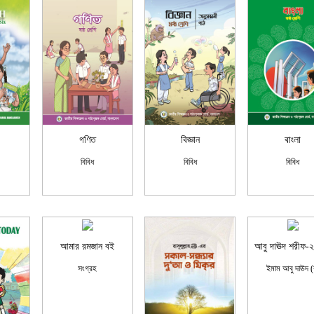
গণিত
বিজ্ঞান
বাংলা
বিবিধ
বিবিধ
বিবিধ
আমার রমজান বই
আবু দাঊদ শরীফ-২য়
সংগ্রহ
ইমাম আবু দাঊদ (