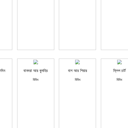
কদিন
বানদরা আর কুমহির
বাগ আর শিয়ার
ফ্লিপ চার্ট
বিবিধ
বিবিধ
বিবিধ